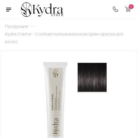
0
—
Продукция
Kydra Cremе - Стойкая малоаммиачная крем-краска для
волос