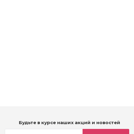
Рассчитываем дату доставки...
Kydra Hair Color Treatment Cream 1/ - Стойкая крем-краска
для волос - черный
Мало
2 290
₽
Будьте в курсе наших акций и новостей