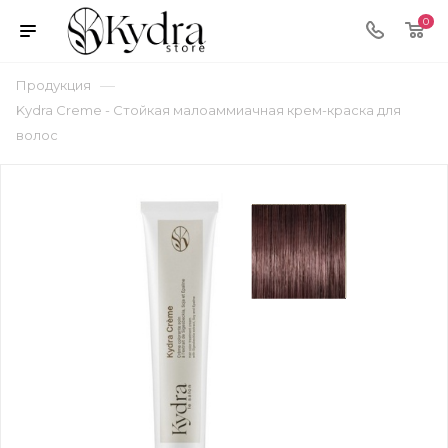
0
—
Продукция
Kydra Cremе - Стойкая малоаммиачная крем-краска для
волос