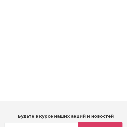
Рассчитываем дату доставки...
Kydra Hair Color Treatment Cream 1/ - Стойкая крем-краска
для волос - черный
Мало
2 290
₽
Будьте в курсе наших акций и новостей