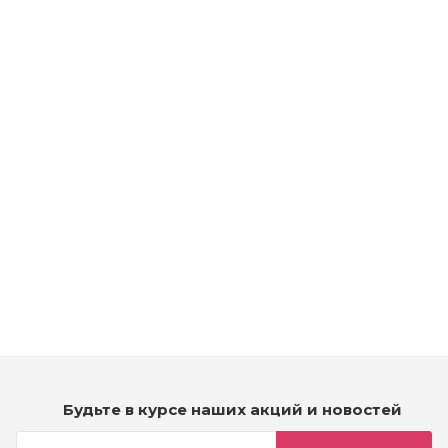
Рассчитываем дату доставки...
Kydra Hair Color Treatment Cream 1/ - Стойкая крем-краска
для волос - черный
Мало
2 290
₽
Будьте в курсе наших акций и новостей