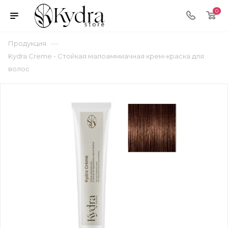
0
—
Продукция
Kydra Cremе - Стойкая малоаммиачная крем-краска для
волос