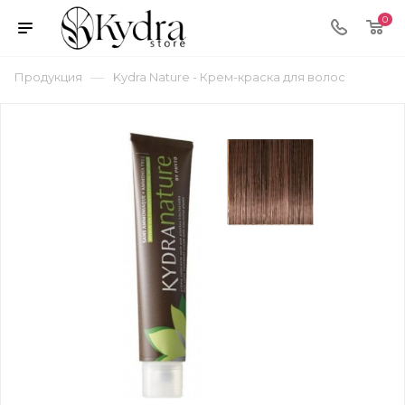
0
—
Продукция
Kydra Nature - Крем-краска для волос