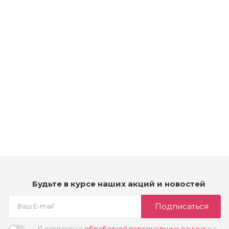
Рассчитываем дату доставки...
Крем-краска для волос тонирующая – Kydra Nature - 9/ -
очень светлый блондин
Много
2 350
₽
Будьте в курсе наших акций и новостей
Подписаться
Я согласен с
обработкой персональных данных
и с