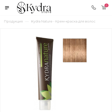
0
—
Продукция
Kydra Nature - Крем-краска для волос