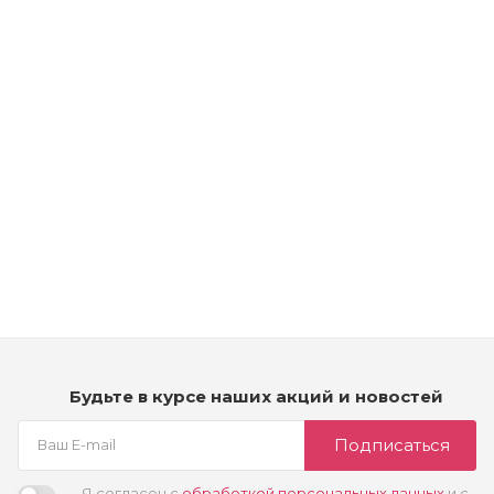
Рассчитываем дату доставки...
Крем-краска для волос тонирующая – Kydra Nature - 9/ -
очень светлый блондин
Много
2 350
₽
Будьте в курсе наших акций и новостей
Подписаться
Я согласен с
обработкой персональных данных
и с