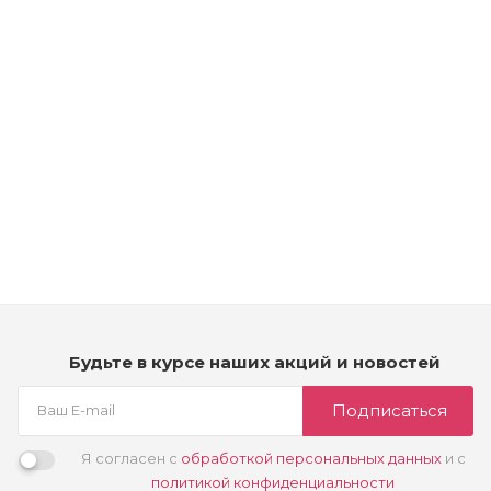
Рассчитываем дату доставки...
Крем-краска для волос тонирующая – Kydra Nature - 9/ -
очень светлый блондин
Много
2 350
₽
Будьте в курсе наших акций и новостей
Подписаться
Я согласен с
обработкой персональных данных
и с
политикой конфиденциальности