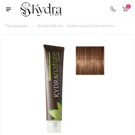
0
—
Продукция
Kydra Nature - Крем-краска для волос