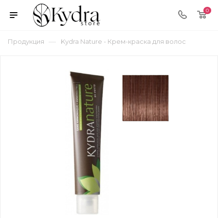
0
—
Продукция
Kydra Nature - Крем-краска для волос