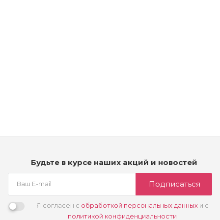
Рассчитываем дату доставки...
Крем-краска для волос тонирующая – Kydra Nature - 9/3 -
очень легкий золотистый блондин
Много
2 350
₽
Будьте в курсе наших акций и новостей
Подписаться
Я согласен с
обработкой персональных данных
и с
политикой конфиденциальности