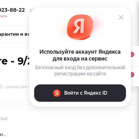
023-88-22
ВОЙТИ
ОНОК
арантии и возврат
Контакты
0
 - 9/2 - очень
0
9/2 - очень светлый перламутровый блондин
9345
...