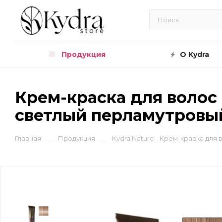
Продукция
О Kydra
Крем-краска для волос т
светлый перламутровы
—
—
Главная
Продукция
Kydra Nature - Крем-краска для 