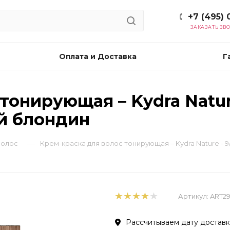
+7 (495) 
ЗАКАЗАТЬ ЗВ
Оплата и Доставка
Г
онирующая – Kydra Nature
й блондин
—
волос
Крем-краска для волос тонирующая – Kydra Nature - 
Артикул:
ART2
Рассчитываем дату доставки