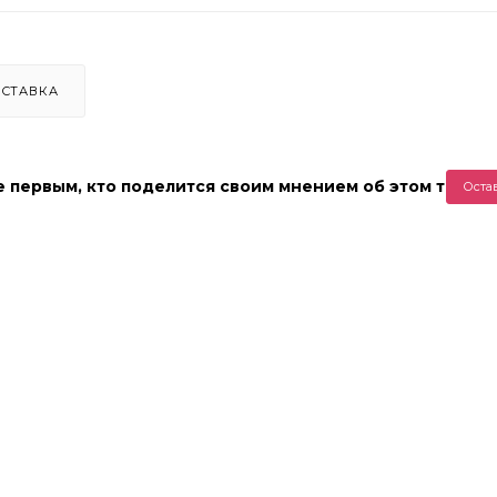
СТАВКА
е первым, кто поделится своим мнением об этом товар
Оста