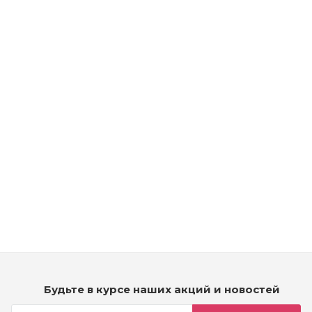
Рассчитываем дату доставки...
Kydra Secret Professionnel Shampooing Frio Stimulant
Shampoo - Шампунь для роста волос
Мало
4 990
₽
Будьте в курсе наших акций и новостей