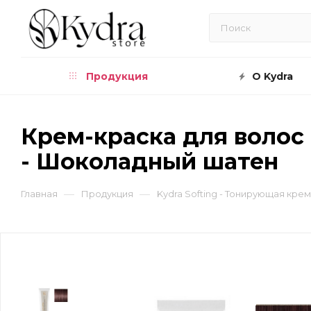
Продукция
О Kydra
Крем-краска для волос 
- Шоколадный шатен
—
—
Главная
Продукция
Kydra Softing - Тонирующая кре