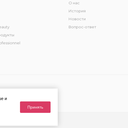
О нас
История
Новости
eauty
Вопрос-ответ
родукты
ofessionnel
ше и
Принять
и