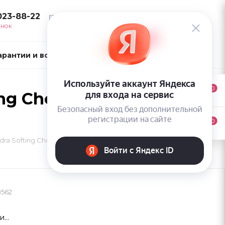
023-88-22
ВОЙТИ
ОНОК
арантии и возврат
Контакты
0
ng Chocolate Chestnut
0
ra Softing Chocolate Chestnut - Шоколадный шатен
8562
...