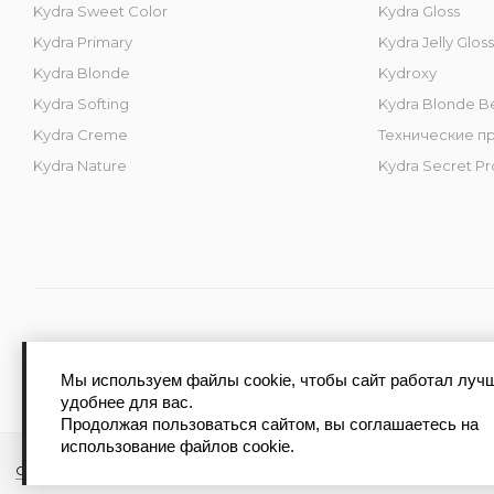
Kydra Sweet Color
Kydra Gloss
Kydra Primary
Kydra Jelly Gloss
Kydra Blonde
Kydroxy
Kydra Softing
Kydra Blonde B
Kydra Creme
Технические п
Kydra Nature
Kydra Secret Pr
2026 © kydra-store.ru - интернет-магазин
Мы используем файлы cookie, чтобы сайт работал луч
удобнее для вас.
Продолжая пользоваться сайтом, вы соглашаетесь на
использование файлов cookie.
Обработка персональных данных
Политика конфиденциальност