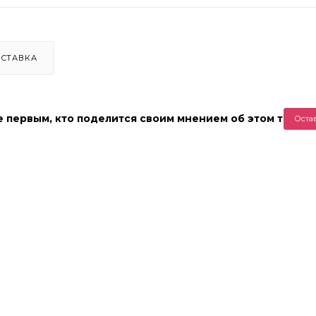
СТАВКА
е первым, кто поделится своим мнением об этом товар
Оста