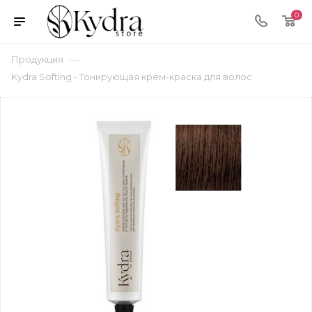
0
—
Продукция
Kydra Softing - Тонирующая крем-краска для волос