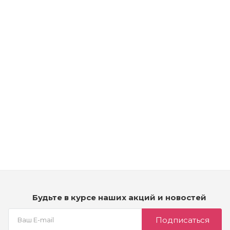
Рассчитываем дату доставки...
Kydra Softing Cream Developer Kydrarevel - Эмульсия для
тонирующей краски (Окислитель 2,7%)
Много
3 990
₽
Будьте в курсе наших акций и новостей
Подписаться