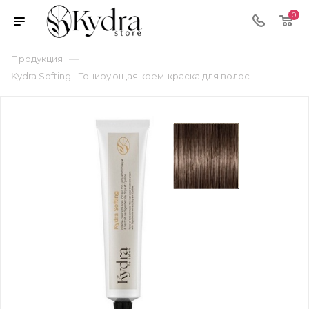
0
—
Продукция
Kydra Softing - Тонирующая крем-краска для волос