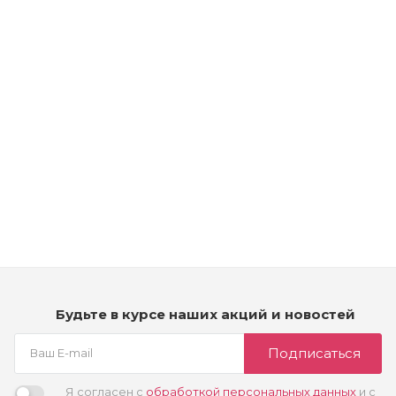
Рассчитываем дату доставки...
Kydra Softing Cream Developer Kydrarevel - Эмульсия для
тонирующей краски (Окислитель 2,7%)
Много
3 990
₽
Будьте в курсе наших акций и новостей
Подписаться
Я согласен с
обработкой персональных данных
и с