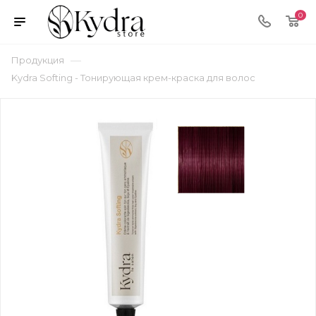
0
—
Продукция
Kydra Softing - Тонирующая крем-краска для волос