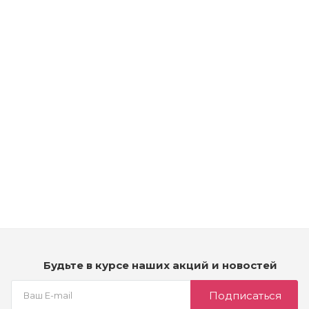
Рассчитываем дату доставки...
Kydra Softing Cream Developer Kydrarevel - Эмульсия для
тонирующей краски (Окислитель 2,7%)
Много
3 990
₽
Будьте в курсе наших акций и новостей
Подписаться