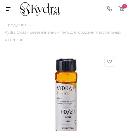
0
—
Продукция
Kydra Gloss - Безаммиачный гель для создания пастельных
оттенков