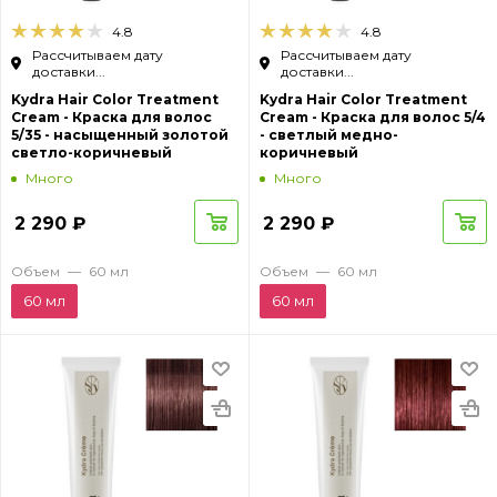
4.8
4.8
Рассчитываем дату
Рассчитываем дату
доставки...
доставки...
Kydra Hair Color Treatment
Kydra Hair Color Treatment
Cream - Краска для волос
Cream - Краска для волос 5/4
5/35 - насыщенный золотой
- светлый медно-
светло-коричневый
коричневый
Много
Много
2 290
₽
2 290
₽
Объем
—
60 мл
Объем
—
60 мл
60 мл
60 мл