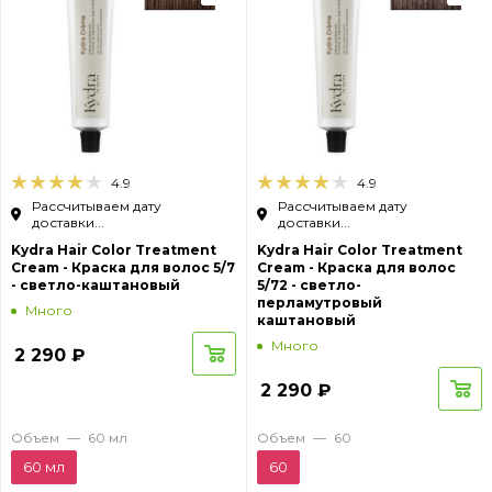
4.9
4.9
Рассчитываем дату
Рассчитываем дату
доставки...
доставки...
Kydra Hair Color Treatment
Kydra Hair Color Treatment
Cream - Краска для волос 5/7
Cream - Краска для волос
- светло-каштановый
5/72 - светло-
перламутровый
Много
каштановый
Много
2 290
₽
2 290
₽
Объем
—
60 мл
Объем
—
60
60 мл
60