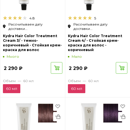
4.8
5
Рассчитываем дату
Рассчитываем дату
доставки...
доставки...
Kydra Hair Color Treatment
Kydra Hair Color Treatment
Cream 3/ - темно-
Cream 4/ - Стойкая крем-
коричневый - Стойкая крем-
краска для волос -
краска для волос
коричневый
Много
Мало
2 290
₽
2 290
₽
Объем
—
60 мл
Объем
—
60 мл
60 мл
60 мл