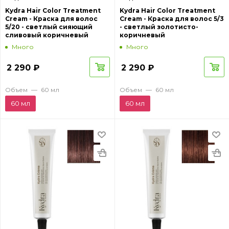
Kydra Hair Color Treatment
Kydra Hair Color Treatment
Cream - Краска для волос
Cream - Краска для волос 5/3
5/20 - светлый сияющий
- светлый золотисто-
сливовый коричневый
коричневый
Много
Много
2 290
₽
2 290
₽
Объем
—
60 мл
Объем
—
60 мл
60 мл
60 мл