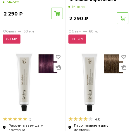
Много
Много
2 290
₽
2 290
₽
Объем
—
60 мл
Объем
—
60 мл
60 мл
60 мл
5
4.8
Рассчитываем дату
Рассчитываем дату
доставки...
доставки...