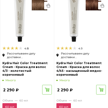
4.8
4.9
Рассчитываем дату
Рассчитываем дату
доставки...
доставки...
Kydra Hair Color Treatment
Kydra Hair Color Treatment
Cream - Краска для волос
Cream - Краска для волос
4/3 - золотистый
4/45 - насыщенный медно-
коричневый
коричневый
Много
Много
2 290
₽
2 290
₽
Объем
—
60 мл
Объем
—
60 мл
60 мл
60 мл