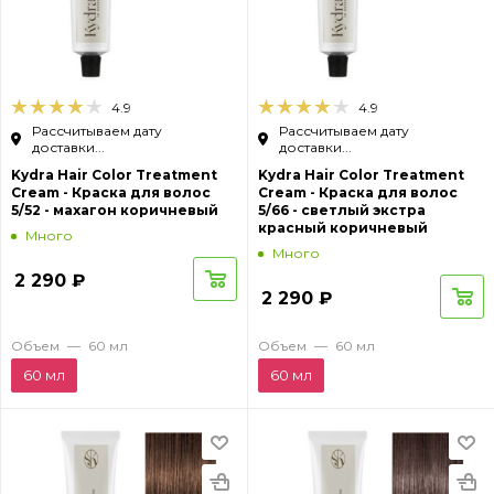
4.9
4.9
Рассчитываем дату
Рассчитываем дату
доставки...
доставки...
Kydra Hair Color Treatment
Kydra Hair Color Treatment
Cream - Краска для волос
Cream - Краска для волос
5/52 - махагон коричневый
5/66 - светлый экстра
красный коричневый
Много
Много
2 290
₽
2 290
₽
Объем
—
60 мл
Объем
—
60 мл
60 мл
60 мл