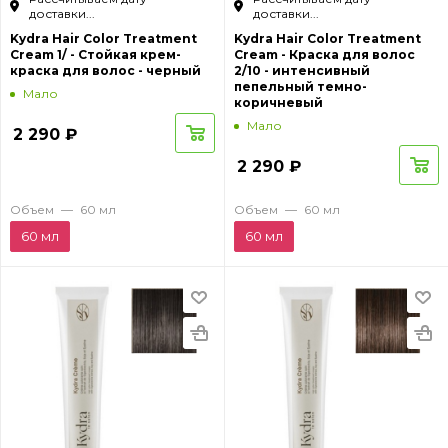
доставки...
доставки...
Kydra Hair Color Treatment
Kydra Hair Color Treatment
Cream 1/ - Стойкая крем-
Cream - Краска для волос
краска для волос - черный
2/10 - интенсивный
пепельный темно-
Мало
коричневый
Мало
2 290
₽
2 290
₽
Объем
—
60 мл
Объем
—
60 мл
60 мл
60 мл