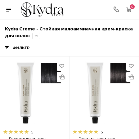
0
Kydra Cremе - Стойкая малоаммиачная крем-краска
для волос
79
ФИЛЬТР
5
5
Рассчитываем дату
Рассчитываем дату