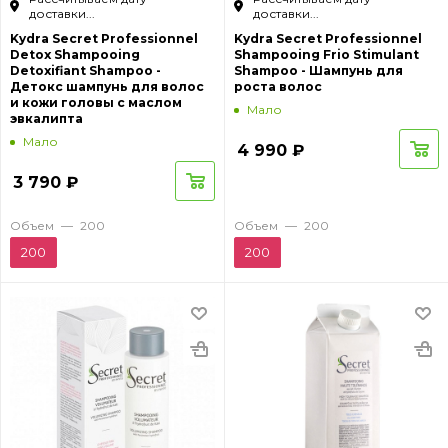
доставки...
доставки...
Kydra Secret Professionnel
Kydra Secret Professionnel
Detox Shampooing
Shampooing Frio Stimulant
Detoxifiant Shampoo -
Shampoo - Шампунь для
Детокс шампунь для волос
роста волос
и кожи головы с маслом
Мало
эвкалипта
Мало
4 990
₽
3 790
₽
Объем
—
200
Объем
—
200
200
200