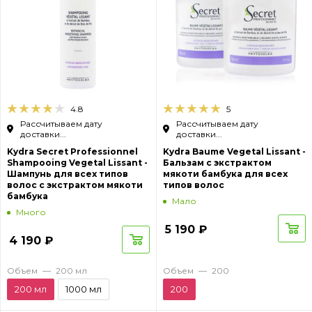
4.8
5
Рассчитываем дату
Рассчитываем дату
доставки...
доставки...
Kydra Secret Professionnel
Kydra Baume Vegetal Lissant -
Shampooing Vegetal Lissant -
Бальзам c экстрактом
Шампунь для всех типов
мякоти бамбука для всех
волос с экстрактом мякоти
типов волос
бамбука
Мало
Много
5 190
₽
4 190
₽
Объем
—
200 мл
Объем
—
200
200 мл
1000 мл
200