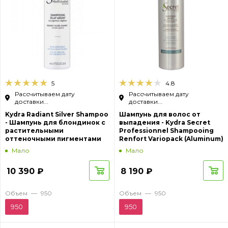
5
4.8
Рассчитываем дату
Рассчитываем дату
доставки...
доставки...
Kydra Radiant Silver Shampoo
Шампунь для волос от
- Шампунь для блондинок с
выпадения - Kydra Secret
растительными
Professionnel Shampooing
оттеночными пигментами
Renfort Variopack (Aluminum)
Мало
Мало
10 390
₽
8 190
₽
Объем
—
950
Объем
—
950
950
950