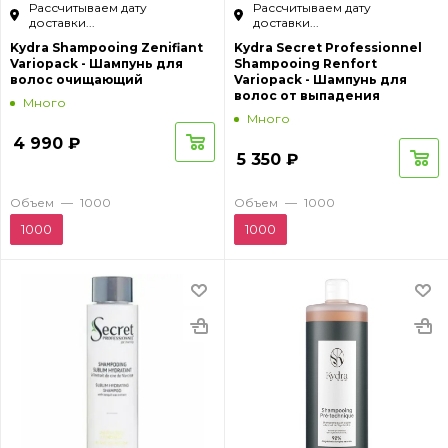
Рассчитываем дату
Рассчитываем дату
доставки...
доставки...
Kydra Shampooing Zenifiant
Kydra Secret Professionnel
Variopack - Шампунь для
Shampooing Renfort
волос очищающий
Variopack - Шампунь для
волос от выпадения
Много
Много
4 990
₽
5 350
₽
Объем
—
1000
Объем
—
1000
1000
1000