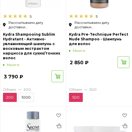
5
5
Рассчитываем дату
Рассчитываем дату
доставки...
доставки...
Kydra Shampooing Sublim
Kydra Pre-Technique Perfect
Hydratant - Активно-
Nude Shampoo - Шампунь
увлажняющий шампунь с
для волос
восковым экстрактом
Много
нарцисса для сухих/тонких
волос
2 850
₽
Много
3 790
₽
Объем
—
200
Объем
—
500
200
1000
500