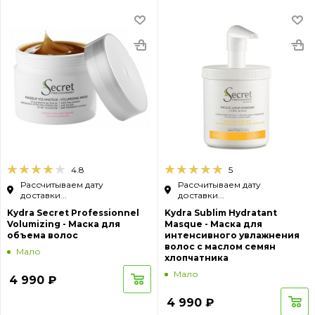
4.8
5
Рассчитываем дату
Рассчитываем дату
доставки...
доставки...
Kydra Secret Professionnel
Kydra Sublim Hydratant
Volumizing - Mаска для
Masque - Маска для
объема волос
интенсивного увлажнения
волос с маслом семян
Мало
хлопчатника
Мало
4 990
₽
4 990
₽