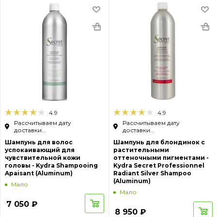
4.9
4.9
Рассчитываем дату
Рассчитываем дату
доставки...
доставки...
Шампунь для волос
Шампунь для блондинок с
успокаивающий для
растительными
чувствительной кожи
оттеночными пигментами -
головы - Kydra Shampooing
Kydra Secret Professionnel
Apaisant (Aluminum)
Radiant Silver Shampoo
(Aluminum)
Мало
Мало
7 050
₽
8 950
₽