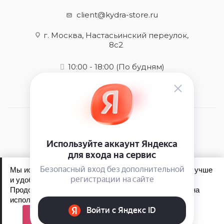
client@kydra-store.ru
г. Москва, Настасьинский переулок,
8с2
10:00 - 18:00
(По будням)
2026 © kydra-store.ru - интернет-магазин
Мы используем файлы cookie, чтобы сайт работал лучше
и удобнее для вас.
Продолжая пользоваться сайтом, вы соглашаетесь на
Обработка персональных данных
использование файлов cookie.
Политика конфиденциальности
Принять