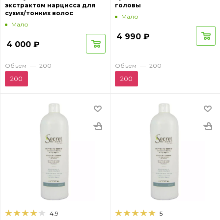
экстрактом нарцисса для
головы
сухих/тонких волос
Мало
Мало
4 990
₽
4 000
₽
Объем
—
200
Объем
—
200
200
200
4.9
5