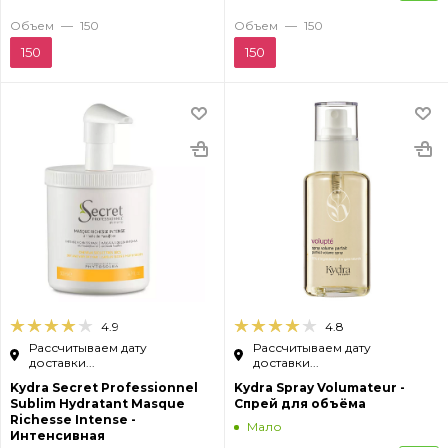
Объем
—
150
Объем
—
150
150
150
4.9
4.8
Рассчитываем дату
Рассчитываем дату
доставки...
доставки...
Kydra Secret Professionnel
Kydra Spray Volumateur -
Sublim Hydratant Masque
Спрей для объёма
Richesse Intense -
Мало
Интенсивная