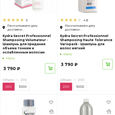
5
4.8
Рассчитываем дату
Рассчитываем дату
доставки...
доставки...
Kydra Secret Professionnel
Kydra Secret Professionnel
Shampooing Volumateur -
Shampooing Haute Tolerance
Шампунь для придания
Variopack - Шампунь для
объема тонким и
волос мягкий
ослабленным волосам
Мало
Мало
3 790
₽
3 790
₽
Объем
—
200
Объем
—
200
200
1000
200
1000