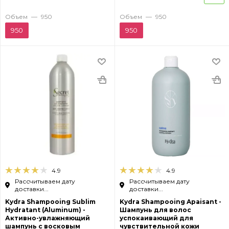
Объем
—
950
Объем
—
950
950
950
4.9
4.9
Рассчитываем дату
Рассчитываем дату
доставки...
доставки...
Kydra Shampooing Sublim
Kydra Shampooing Apaisant -
Hydratant (Aluminum) -
Шампунь для волос
Активно-увлажняющий
успокаивающий для
шампунь с восковым
чувствительной кожи