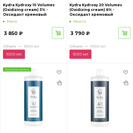
Kydra Kydroxy 10 Volumes
Kydra Kydroxy 20 Volumes
(Oxidizing cream) 3% -
(Oxidizing cream) 6% -
Оксидант кремовый
Оксидант кремовый
Мало
Много
3 850
₽
3 790
₽
Объем
—
1000 мл
Объем
—
1000 мл
1000 мл
1000 мл
Только что купили