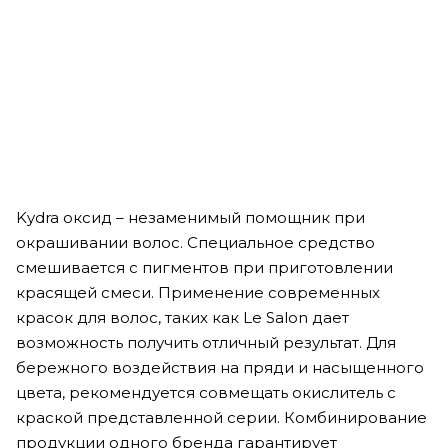
Kydra Secret Professionnel Detox Shampooing Detoxifiant
Shampoo - Детокс шампунь для волос и кожи головы с
маслом эвкалипта
Мало
3 790
₽
Kydra оксид – незаменимый помощник при
окрашивании волос. Специальное средство
смешивается с пигментов при приготовлении
красящей смеси. Применение современных
красок для волос, таких как Le Salon дает
возможность получить отличный результат. Для
бережного воздействия на пряди и насыщенного
цвета, рекомендуется совмещать окислитель с
краской представленной серии. Комбинирование
продукции одного бренда гарантирует