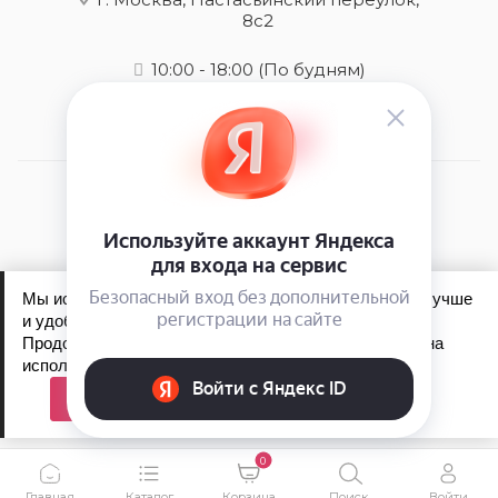
8с2
10:00 - 18:00
(По будням)
2026 © kydra-store.ru - интернет-магазин
Мы используем файлы cookie, чтобы сайт работал лучше
и удобнее для вас.
Продолжая пользоваться сайтом, вы соглашаетесь на
Обработка персональных данных
использование файлов cookie.
Политика конфиденциальности
Принять
0
Главная
Каталог
Корзина
Поиск
Войти