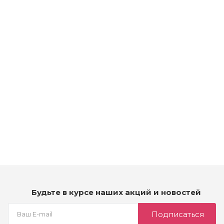
Рассчитываем дату доставки...
Kydra Secret Professionnel Shampooing Frio Stimulant
Shampoo - Шампунь для роста волос
Мало
4 990
₽
Будьте в курсе наших акций и новостей
Подписаться