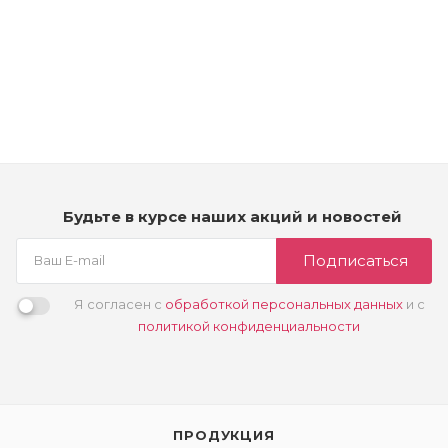
Kydra Kydroxy 5 Volumes (Oxidizing cream) 1,5% - Оксидант
кремовый
Мало
3 790
₽
Будьте в курсе наших акций и новостей
Подписаться
Я согласен с
обработкой персональных данных
и с
политикой конфиденциальности
ПРОДУКЦИЯ