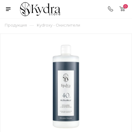
0
—
Продукция
Kydroxy - Окислители