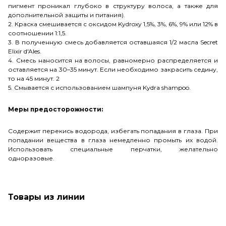
пигмент проникал глубоко в структуру волоса, а также для
дополнительной защиты и питания).
2. Краска смешивается с оксидом Kydroxy 1,5%, 3%, 6%, 9% или 12% в
соотношении 1:1,5.
3. В полученную смесь добавляется оставшаяся 1/2 масла Secret
Elixir d'Ales.
4. Смесь наносится на волосы, равномерно распределяется и
оставляется на 30–35 минут. Если необходимо закрасить седину,
то на 45 минут.
2
5. Смывается с использованием шампуня Kydra shampoo.
Меры предосторожности:
Содержит перекись водорода, избегать попадания в глаза. При
попадании вещества в глаза немедленно промыть их водой.
Использовать специальные перчатки, желательно
одноразовые.
Товары из линии