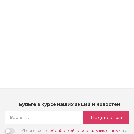
Рассчитываем дату доставки...
Kydra Secret Professionnel Detox Shampooing Detoxifiant
Shampoo - Детокс шампунь для волос и кожи головы с
маслом эвкалипта
Мало
3 790
₽
Будьте в курсе наших акций и новостей
Подписаться
Я согласен с
обработкой персональных данных
и с