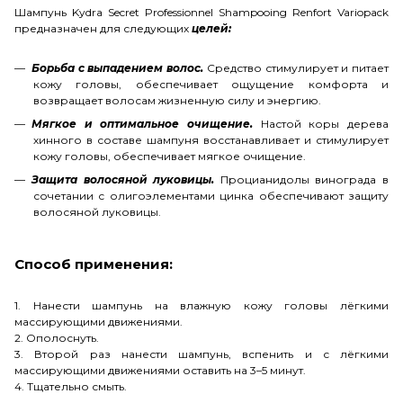
Шампунь Kydra Secret Professionnel Shampooing Renfort Variopack
предназначен для следующих
целей:
Борьба с выпадением волос.
Средство стимулирует и питает
кожу головы, обеспечивает ощущение комфорта и
возвращает волосам жизненную силу и энергию.
Мягкое и оптимальное очищение.
Настой коры дерева
хинного в составе шампуня восстанавливает и стимулирует
кожу головы, обеспечивает мягкое очищение.
Защита волосяной луковицы.
Процианидолы винограда в
сочетании с олигоэлементами цинка обеспечивают защиту
волосяной луковицы.
Способ применения:
1. Нанести шампунь на влажную кожу головы лёгкими
массирующими движениями.
2. Ополоснуть.
3. Второй раз нанести шампунь, вспенить и с лёгкими
массирующими движениями оставить на 3–5 минут.
4. Тщательно смыть.