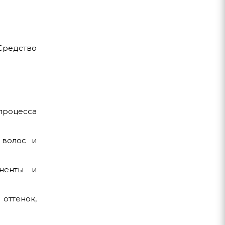
 Средство
процесса
 волос и
оненты и
оттенок,