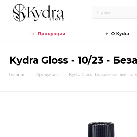
Продукция
О Kydra
Kydra Gloss - 10/23 - 
—
—
Главная
Продукция
Kydra Gloss - Безаммиачный гел