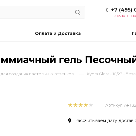
+7 (495) 
ЗАКАЗАТЬ ЗВ
Оплата и Доставка
Г
Безаммиачный гель Песочны
—
ь для создания пастельных оттенков
Kydra Gloss - 10/23 - Б
Артикул:
ART3
Рассчитываем дату доставки