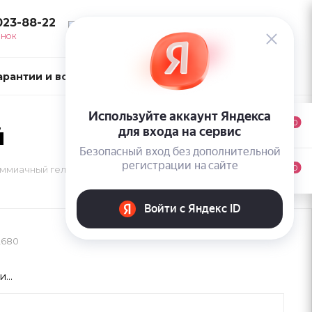
023-88-22
ВОЙТИ
ОНОК
арантии и возврат
Контакты
0
й
0
езаммиачный гель Песочный
2680
...