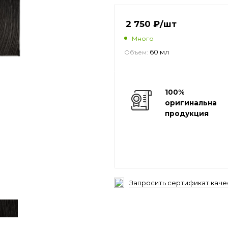
2 750
₽
/шт
Много
60 мл
Объем:
100%
оригинальная
продукция
Запросить сертификат каче