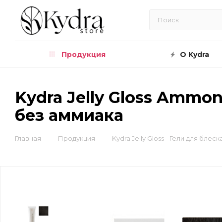
Продукция
О Kydra
Kydra Jelly Gloss Ammon
без аммиака
—
—
Главная
Продукция
Kydra Jelly Gloss - Гели для бле