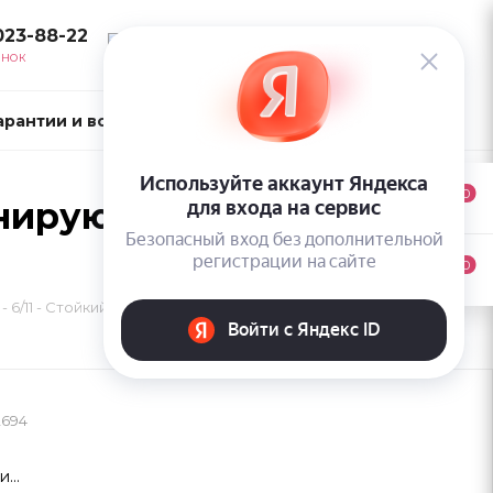
023-88-22
ВОЙТИ
ОНОК
арантии и возврат
Контакты
0
Тонирующий Глосс-Гель
0
 - 6/11 - Стойкий Тонирующий Глосс-Гель без аммиака
2694
...