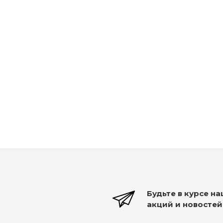
Рассчитываем дату доставки...
Kydra Jelly Gloss Ammonia-Free - 6/77 - Стойкий
Много
2 350
₽
Будьте в курсе н
акций и новостей