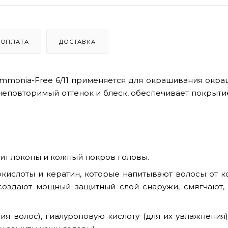
ОПЛАТА
ДОСТАВКА
 Ammonia-Free 6/11 применяется для окрашивания окр
неповторимый оттенок и блеск, обеспечивает покрыт
ит локоны и кожный покров головы.
кислоты и кератин, которые напитывают волосы от к
 создают мощный защитный слой снаружи, смягчают,
я волос), гиалуроновую кислоту (для их увлажнения)