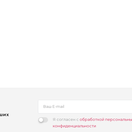
 Тонирующий Глосс-Гель без аммиака
аших
Я согласен с
обработкой персональны
конфиденциальности