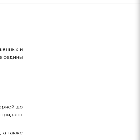
ашенных и
ие седины
орней до
 придают
, а также