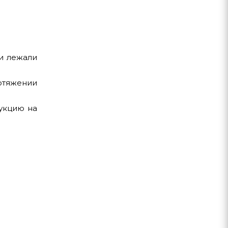
ни лежали
отяжении
рукцию на