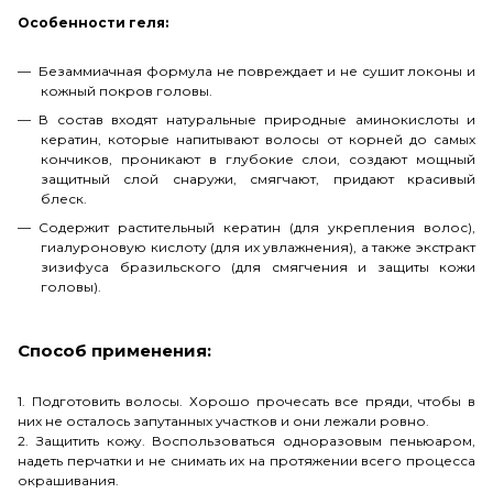
Особенности геля:
Безаммиачная формула не повреждает и не сушит локоны и
кожный покров головы.
В состав входят натуральные природные аминокислоты и
кератин, которые напитывают волосы от корней до самых
кончиков, проникают в глубокие слои, создают мощный
защитный слой снаружи, смягчают, придают красивый
блеск.
Содержит растительный кератин (для укрепления волос),
гиалуроновую кислоту (для их увлажнения), а также экстракт
зизифуса бразильского (для смягчения и защиты кожи
головы).
Способ применения:
1. Подготовить волосы. Хорошо прочесать все пряди, чтобы в
них не осталось запутанных участков и они лежали ровно.
2. Защитить кожу. Воспользоваться одноразовым пеньюаром,
надеть перчатки и не снимать их на протяжении всего процесса
окрашивания.