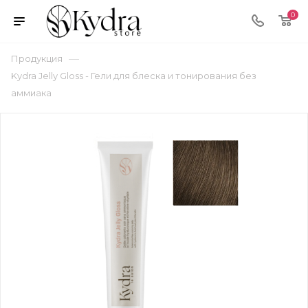
0
—
Продукция
Kydra Jelly Gloss - Гели для блеска и тонирования без
аммиака