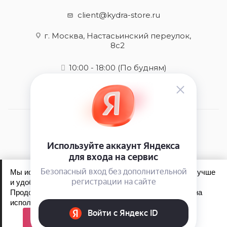
client@kydra-store.ru
г. Москва, Настасьинский переулок,
8с2
10:00 - 18:00
(По будням)
2026 © kydra-store.ru - интернет-магазин
Мы используем файлы cookie, чтобы сайт работал лучше
и удобнее для вас.
Продолжая пользоваться сайтом, вы соглашаетесь на
Обработка персональных данных
использование файлов cookie.
Политика конфиденциальности
Принять