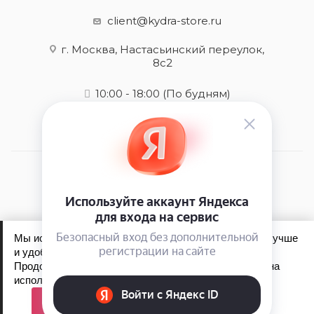
client@kydra-store.ru
г. Москва, Настасьинский переулок,
8с2
10:00 - 18:00
(По будням)
2026 © kydra-store.ru - интернет-магазин
Мы используем файлы cookie, чтобы сайт работал лучше
и удобнее для вас.
Продолжая пользоваться сайтом, вы соглашаетесь на
Обработка персональных данных
использование файлов cookie.
Политика конфиденциальности
Принять