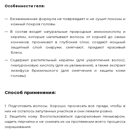
Особенности геля:
Безаммиачная формула не повреждает и не сушит локоны и
кожный покров головы.
В состав входят натуральные природные аминокислоты и
кератин, которые напитывают волосы от корней до самых
кончиков, проникают в глубокие слои, создают мощный
защитный слой снаружи, смягчают, придают красивый
блеск.
Содержит растительный кератин (для укрепления волос),
гиалуроновую кислоту (для их увлажнения), а также экстракт
зизифуса бразильского (для смягчения и защиты кожи
головы).
Способ применения:
1. Подготовить волосы. Хорошо прочесать все пряди, чтобы в
них не осталось запутанных участков и они лежали ровно.
2. Защитить кожу. Воспользоваться одноразовым пеньюаром,
надеть перчатки и не снимать их на протяжении всего процесса
окрашивания.