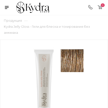
0
—
Продукция
Kydra Jelly Gloss - Гели для блеска и тонирования без
аммиака