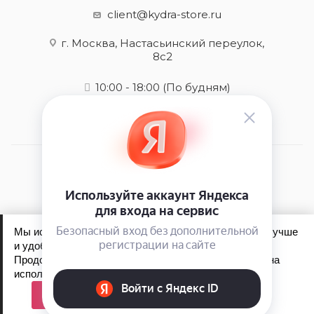
client@kydra-store.ru
г. Москва, Настасьинский переулок,
8с2
10:00 - 18:00
(По будням)
2026 © kydra-store.ru - интернет-магазин
Мы используем файлы cookie, чтобы сайт работал лучше
и удобнее для вас.
Продолжая пользоваться сайтом, вы соглашаетесь на
Обработка персональных данных
использование файлов cookie.
Политика конфиденциальности
Принять