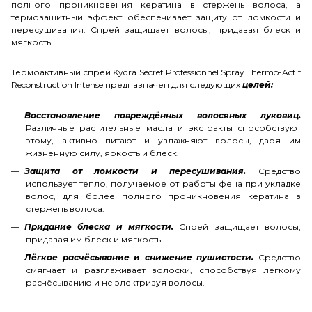
полного проникновения кератина в стержень волоса, а
термозащитный эффект обеспечивает защиту от ломкости и
пересушивания. Спрей защищает волосы, придавая блеск и
мягкость.
Термоактивный спрей Kydra Secret Professionnel Spray Thermo-Actif
Reconstruction Intense предназначен для следующих
целей:
Восстановление повреждённых волосяных луковиц.
Различные растительные масла и экстракты способствуют
этому, активно питают и увлажняют волосы, даря им
жизненную силу, яркость и блеск.
Защита от ломкости и пересушивания.
Средство
использует тепло, получаемое от работы фена при укладке
волос, для более полного проникновения кератина в
стержень волоса.
Придание блеска и мягкости.
Спрей защищает волосы,
придавая им блеск и мягкость.
Лёгкое расчёсывание и снижение пушистости.
Средство
смягчает и разглаживает волоски, способствуя легкому
расчёсыванию и не электризуя волосы.