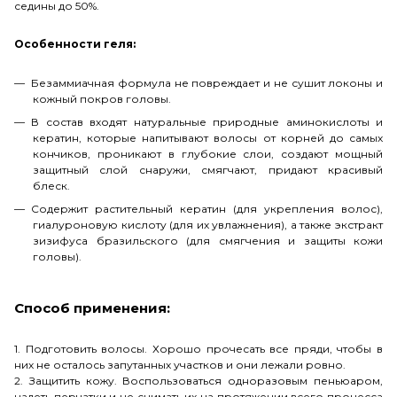
седины до 50%.
Особенности геля:
Безаммиачная формула не повреждает и не сушит локоны и
кожный покров головы.
В состав входят натуральные природные аминокислоты и
кератин, которые напитывают волосы от корней до самых
кончиков, проникают в глубокие слои, создают мощный
защитный слой снаружи, смягчают, придают красивый
блеск.
Содержит растительный кератин (для укрепления волос),
гиалуроновую кислоту (для их увлажнения), а также экстракт
зизифуса бразильского (для смягчения и защиты кожи
головы).
Способ применения:
1. Подготовить волосы. Хорошо прочесать все пряди, чтобы в
них не осталось запутанных участков и они лежали ровно.
2. Защитить кожу. Воспользоваться одноразовым пеньюаром,
надеть перчатки и не снимать их на протяжении всего процесса