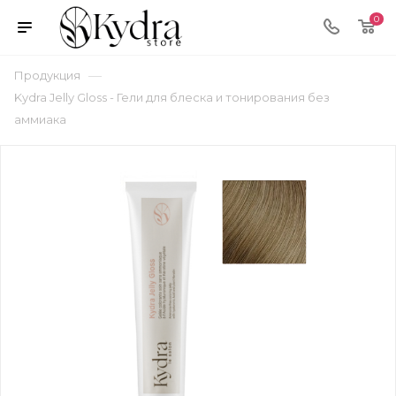
0
—
Продукция
Kydra Jelly Gloss - Гели для блеска и тонирования без
аммиака