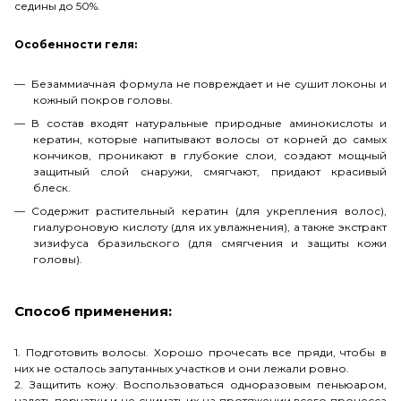
седины до 50%.
Особенности геля:
Безаммиачная формула не повреждает и не сушит локоны и
кожный покров головы.
В состав входят натуральные природные аминокислоты и
кератин, которые напитывают волосы от корней до самых
кончиков, проникают в глубокие слои, создают мощный
защитный слой снаружи, смягчают, придают красивый
блеск.
Содержит растительный кератин (для укрепления волос),
гиалуроновую кислоту (для их увлажнения), а также экстракт
зизифуса бразильского (для смягчения и защиты кожи
головы).
Способ применения:
1. Подготовить волосы. Хорошо прочесать все пряди, чтобы в
них не осталось запутанных участков и они лежали ровно.
2. Защитить кожу. Воспользоваться одноразовым пеньюаром,
надеть перчатки и не снимать их на протяжении всего процесса