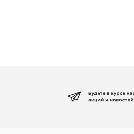
Рассчитываем дату доставки...
Kydra Primary Violet - Усилитель цвета Фиолетов
Много
2 750
₽
Будьте в курсе н
акций и новостей