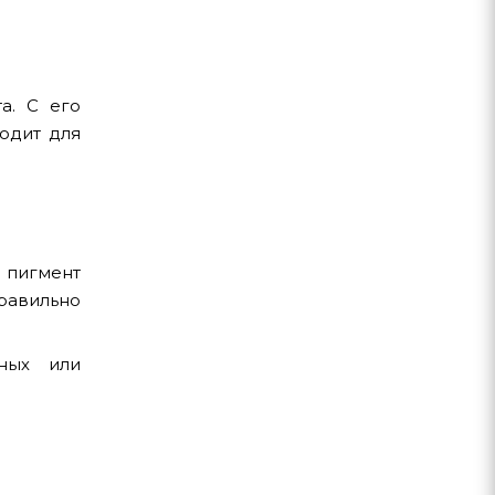
та. С его
одит для
 пигмент
равильно
нных или