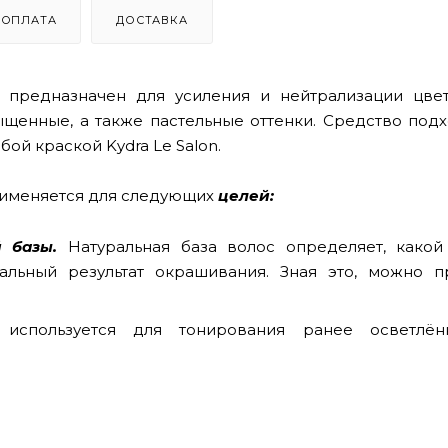
ОПЛАТА
ДОСТАВКА
й») предназначен для усиления и нейтрализации цве
щенные, а также пастельные оттенки.
Средство подх
ой краской Kydra Le Salon.
именяется для следующих
целей:
 базы.
Натуральная база волос определяет, какой
альный результат окрашивания. Зная это, можно п
 используется для тонирования ранее осветлё