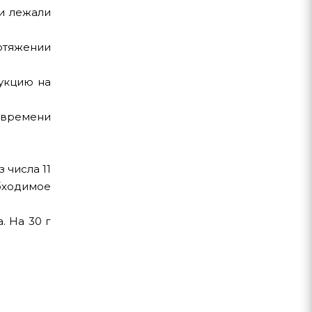
ни лежали
отяжении
рукцию на
 времени
 числа 11
обходимое
. На 30 г