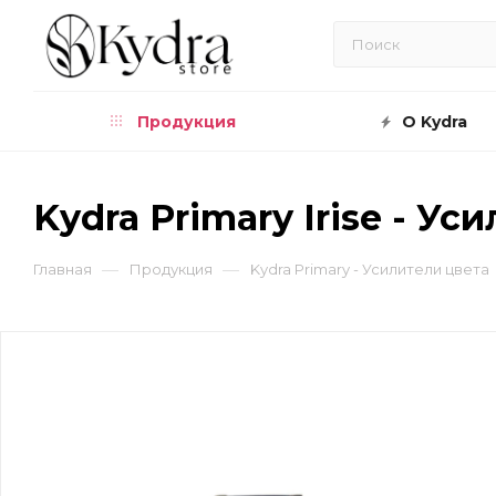
Продукция
О Kydra
Kydra Primary Irise - У
—
—
Главная
Продукция
Kydra Primary - Усилители цвета