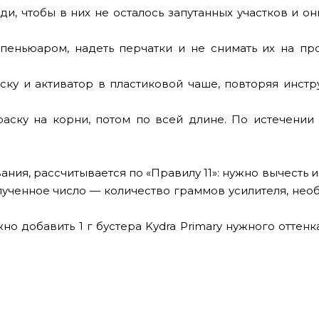
ди, чтобы в них не осталось запутанных участков и о
 пеньюаром, надеть перчатки и не снимать их на пр
ску и активатор в пластиковой чаше, повторяя инст
раску на корни, потом по всей длине. По истечении
ния, рассчитывается по «Правилу 11»: нужно вычесть из
лученное число — количество граммов усилителя, не
но добавить 1 г бустера Kydra Primary нужного оттенка