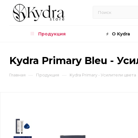
Продукция
О Kydra
Kydra Primary Bleu - Ус
—
—
Главная
Продукция
Kydra Primary - Усилители цвета