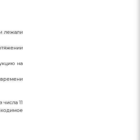
ни лежали
отяжении
рукцию на
 времени
 числа 11
обходимое