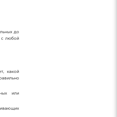
альных до
 с любой
т, какой
правильно
ных или
живающих