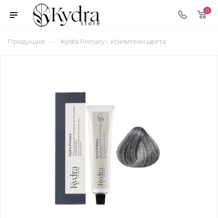
0
—
Продукция
Kydra Primary - Усилители цвета