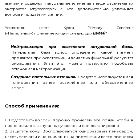
аммиак и содержит натуральные элементы в виде растительных
экстрактов Phytocomplex 3, что дополнительно увлажняет
волосы и придаёт им сияние.
Усилитель цвета Kydra Primary Cendreur
(«Пепельный») применяется для следующих
целей:
Нейтрализация при осветлении натуральной базы.
Натуральная база волос определяет, какой пигмент
проявится при осветлении, и влияет на финальный результат
окрашивания. Зная это, можно правильно подобрать
оттенок для нейтрализации.
Создание пастельных оттенков.
Средство используется для
тонирования ранее осветлённых или обесцвеченных
волос.
Способ применения:
1. Подготовить волосы. Хорошо прочесать все пряди, чтобы в
них не осталось запутанных участков и они лежали ровно.
2. Защитить кожу. Воспользоваться одноразовым пеньюаром,
надеть перчатки и не снимать их на протяжении всего процесса