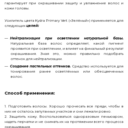
гарантирует при окрашивании защиту и увлажнение волос и
кожи головы.
Усилитель цвета Kydra Primary Vert («Зелёный») применяется для
следующих
целей:
Нейтрализация при осветлении натуральной базы.
Натуральная база волос определяет, какой пигмент
проявится при осветлении, и влияет на финальный результат
окрашивания. Зная это, можно правильно подобрать
оттенок для нейтрализации.
Создание пастельных оттенков.
Средство используется для
тонирования ранее осветлённых или обесцвеченных
волос.
Способ применения:
1. Подготовить волосы. Хорошо прочесать все пряди, чтобы в
них не осталось запутанных участков и они лежали ровно.
2. Защитить кожу. Воспользоваться одноразовым пеньюаром,
надеть перчатки и не снимать их на протяжении всего процесса
окрашивания.