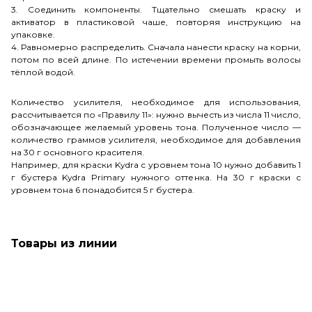
3. Соединить компоненты. Тщательно смешать краску и
активатор в пластиковой чаше, повторяя инструкцию на
упаковке.
4. Равномерно распределить. Сначала нанести краску на корни,
потом по всей длине. По истечении времени промыть волосы
тёплой водой.
Количество усилителя, необходимое для использования,
рассчитывается по «Правилу 11»: нужно вычесть из числа 11 число,
обозначающее желаемый уровень тона. Полученное число —
количество граммов усилителя, необходимое для добавления
на 30 г основного красителя.
Например, для краски Kydra с уровнем тона 10 нужно добавить 1
г бустера Kydra Primary нужного оттенка. На 30 г краски с
уровнем тона 6 понадобится 5 г бустера.
Товары из линии