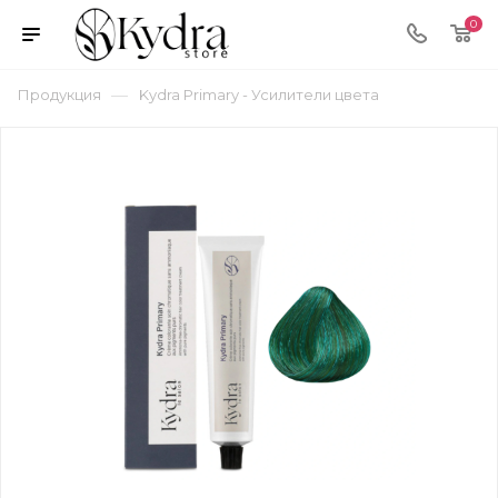
0
—
Продукция
Kydra Primary - Усилители цвета